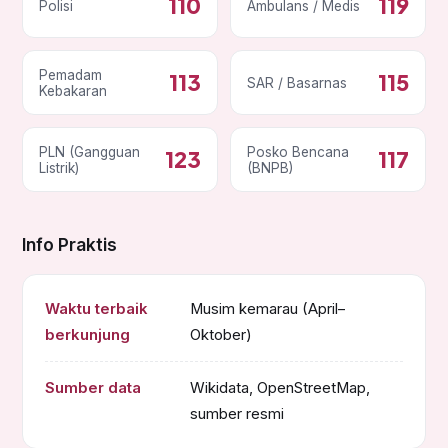
110
119
Polisi
Ambulans / Medis
Pemadam
113
115
SAR / Basarnas
Kebakaran
PLN (Gangguan
Posko Bencana
123
117
Listrik)
(BNPB)
Info Praktis
Waktu terbaik
Musim kemarau (April–
berkunjung
Oktober)
Sumber data
Wikidata, OpenStreetMap,
sumber resmi