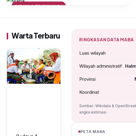
BUDAYA & TRADISI MABA
Mengenal Upacara Adat Maba:
Warisan Budaya yang Tetap
Lestari
Warta Terbaru
RINGKASAN DATA MABA
Luas wilayah
Wilayah administratif
Halm
Provinsi
Koordinat
Sumber: Wikidata & OpenStree
angka estimasi.
PETA MABA